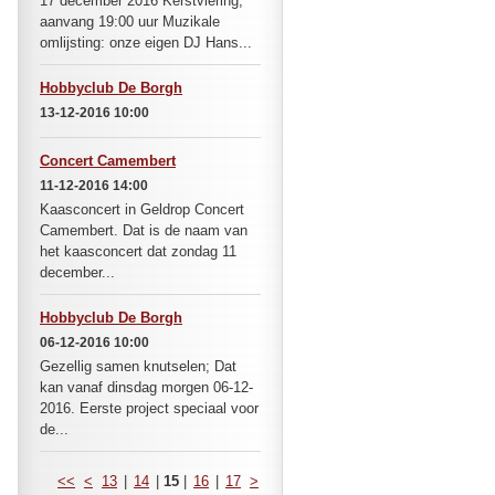
17 december 2016 Kerstviering,
aanvang 19:00 uur Muzikale
omlijsting: onze eigen DJ Hans...
Hobbyclub De Borgh
13-12-2016 10:00
Concert Camembert
11-12-2016 14:00
Kaasconcert in Geldrop Concert
Camembert. Dat is de naam van
het kaasconcert dat zondag 11
december...
Hobbyclub De Borgh
06-12-2016 10:00
Gezellig samen knutselen; Dat
kan vanaf dinsdag morgen 06-12-
2016. Eerste project speciaal voor
de...
<<
<
13
|
14
|
15
|
16
|
17
>