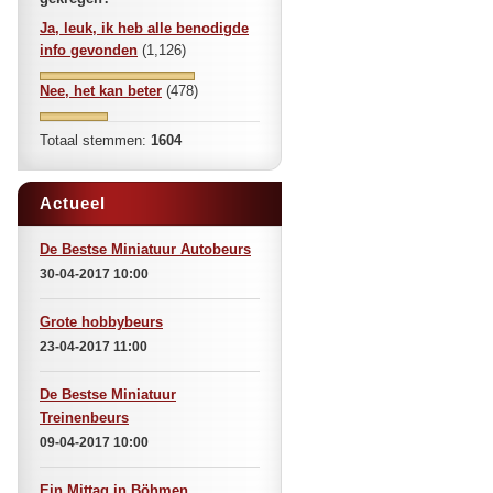
Ja, leuk, ik heb alle benodigde
info gevonden
(1,126)
Nee, het kan beter
(478)
Totaal stemmen:
1604
Actueel
De Bestse Miniatuur Autobeurs
30-04-2017 10:00
Grote hobbybeurs
23-04-2017 11:00
De Bestse Miniatuur
Treinenbeurs
09-04-2017 10:00
Ein Mittag in Böhmen