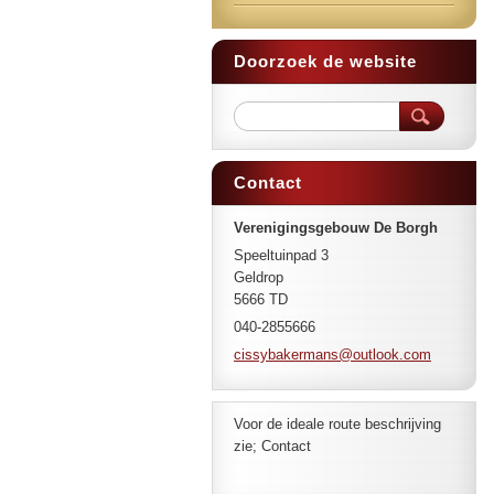
Doorzoek de website
Contact
Verenigingsgebouw De Borgh
Speeltuinpad 3
Geldrop
5666 TD
040-2855666
cissybak
ermans@o
utlook.c
om
Voor de ideale route beschrijving
zie; Contact