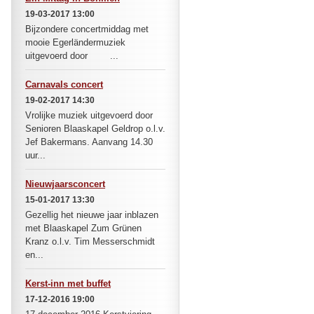
19-03-2017 13:00
Bijzondere concertmiddag met
mooie Egerländermuziek
uitgevoerd door ...
Carnavals concert
19-02-2017 14:30
Vrolijke muziek uitgevoerd door
Senioren Blaaskapel Geldrop o.l.v.
Jef Bakermans. Aanvang 14.30
uur...
Nieuwjaarsconcert
15-01-2017 13:30
Gezellig het nieuwe jaar inblazen
met Blaaskapel Zum Grünen
Kranz o.l.v. Tim Messerschmidt
en...
Kerst-inn met buffet
17-12-2016 19:00