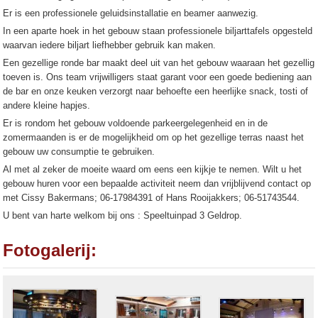
Er is een professionele geluidsinstallatie en beamer aanwezig.
In een aparte hoek in het gebouw staan professionele biljarttafels opgesteld
waarvan iedere biljart liefhebber gebruik kan maken.
Een gezellige ronde bar maakt deel uit van het gebouw waaraan het gezellig
toeven is. Ons team vrijwilligers staat garant voor een goede bediening aan
de bar en onze keuken verzorgt naar behoefte een heerlijke snack, tosti of
andere kleine hapjes.
Er is rondom het gebouw voldoende parkeergelegenheid en in de
zomermaanden is er de mogelijkheid om op het gezellige terras naast het
gebouw uw consumptie te gebruiken.
Al met al zeker de moeite waard om eens een kijkje te nemen. Wilt u het
gebouw huren voor een bepaalde activiteit neem dan vrijblijvend contact op
met Cissy Bakermans; 06-17984391 of Hans Rooijakkers; 06-51743544.
U bent van harte welkom bij ons : Speeltuinpad 3 Geldrop.
Fotogalerij: