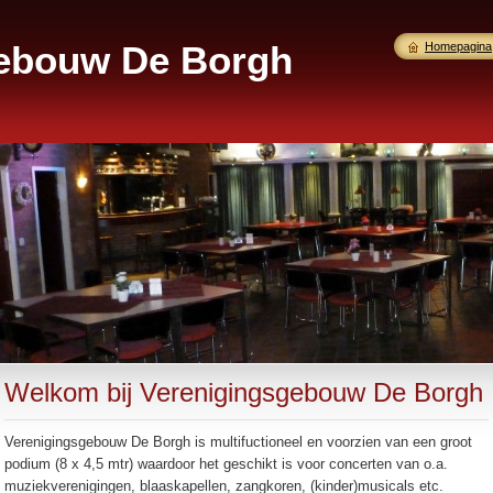
gebouw De Borgh
Homepagina
Welkom bij Verenigingsgebouw De Borgh
Verenigingsgebouw De Borgh is multifuctioneel en voorzien van een groot
podium (8 x 4,5 mtr) waardoor het geschikt is voor concerten van o.a.
muziekverenigingen, blaaskapellen, zangkoren, (kinder)musicals etc.