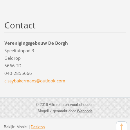
Contact
Verenigingsgebouw De Borgh
Speeltuinpad 3
Geldrop
5666 TD
040-2855666
cissybak
ermans@o
utlook.c
om
© 2016 Alle rechten voorbehouden.
Mogelijk gemaakt door
Webnode
Bekijk:
Mobiel
|
Desktop