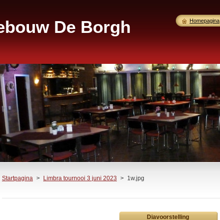
gebouw De Borgh
Homepagina
Startpagina
>
Limbra tournooi 3 juni 2023
>
1w.jpg
Diavoorstelling