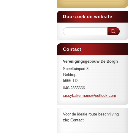
Doorzoek de website
Contact
Verenigingsgebouw De Borgh
Speeltuinpad 3
Geldrop
5666 TD
040-2855666
cissybak
ermans@o
utlook.c
om
Voor de ideale route beschrijving
zie; Contact