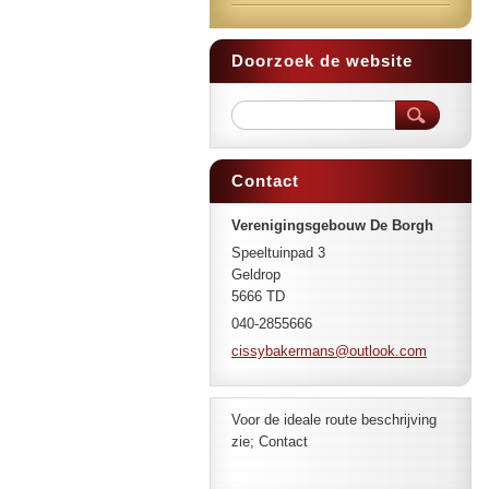
Doorzoek de website
Contact
Verenigingsgebouw De Borgh
Speeltuinpad 3
Geldrop
5666 TD
040-2855666
cissybak
ermans@o
utlook.c
om
Voor de ideale route beschrijving
zie; Contact