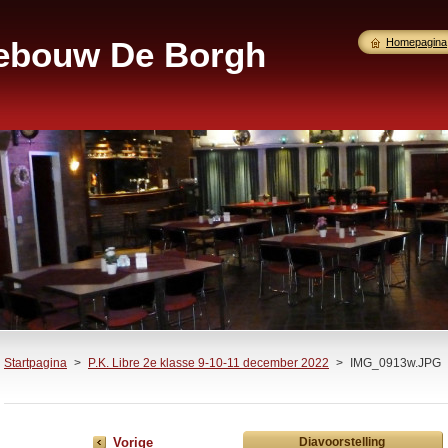
gebouw De Borgh
Homepagina
Startpagina
>
P.K. Libre 2e klasse 9-10-11 december 2022
>
IMG_0913w.JPG
Vorige
Diavoorstelling