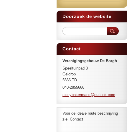
Doorzoek de website
Contact
Verenigingsgebouw De Borgh
Speeltuinpad 3
Geldrop
5666 TD
040-2855666
cissybak
ermans@o
utlook.c
om
Voor de ideale route beschrijving
zie; Contact