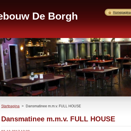
gebouw De Borgh
Homepagina
Startpagina
>
Dansmatinee m.m.v. FULL HOUSE
Dansmatinee m.m.v. FULL HOUSE