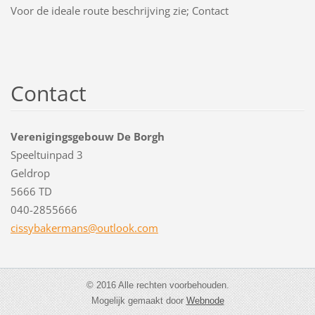
Voor de ideale route beschrijving zie; Contact
Contact
Verenigingsgebouw De Borgh
Speeltuinpad 3
Geldrop
5666 TD
040-2855666
cissybak
ermans@o
utlook.c
om
© 2016 Alle rechten voorbehouden.
Mogelijk gemaakt door
Webnode