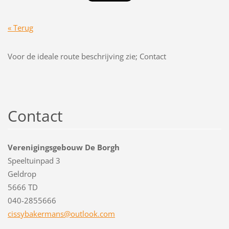
« Terug
Voor de ideale route beschrijving zie; Contact
Contact
Verenigingsgebouw De Borgh
Speeltuinpad 3
Geldrop
5666 TD
040-2855666
cissybak
ermans@o
utlook.c
om