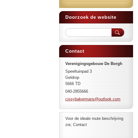
Doorzoek de website
Contact
Verenigingsgebouw De Borgh
Speeltuinpad 3
Geldrop
5666 TD
040-2855666
cissybak
ermans@o
utlook.c
om
Voor de ideale route beschrijving
zie; Contact