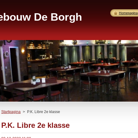
gebouw De Borgh
Homepagina
Startpagina
>
P.K. Libre 2e klasse
P.K. Libre 2e klasse