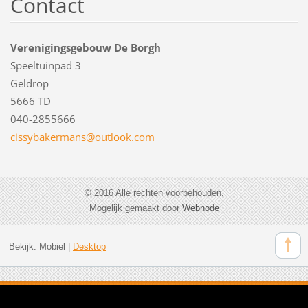
Contact
Verenigingsgebouw De Borgh
Speeltuinpad 3
Geldrop
5666 TD
040-2855666
cissybak
ermans@o
utlook.c
om
© 2016 Alle rechten voorbehouden.
Mogelijk gemaakt door
Webnode
Bekijk:
Mobiel
|
Desktop