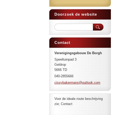
Doorzoek de website
Contact
Verenigingsgebouw De Borgh
Speeltuinpad 3
Geldrop
5666 TD
040-2855666
cissybak
ermans@o
utlook.c
om
Voor de ideale route beschrijving
zie; Contact