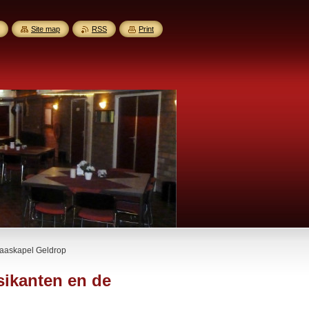
Site map
RSS
Print
laaskapel Geldrop
sikanten en de