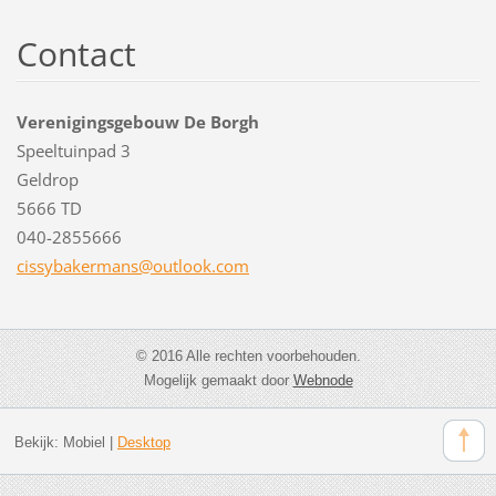
Contact
Verenigingsgebouw De Borgh
Speeltuinpad 3
Geldrop
5666 TD
040-2855666
cissybak
ermans@o
utlook.c
om
© 2016 Alle rechten voorbehouden.
Mogelijk gemaakt door
Webnode
Bekijk:
Mobiel
|
Desktop