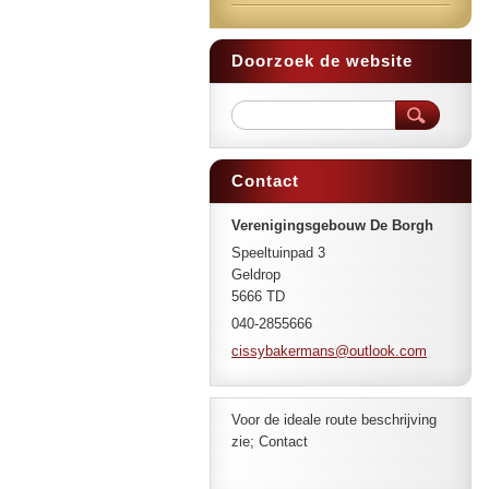
Doorzoek de website
Contact
Verenigingsgebouw De Borgh
Speeltuinpad 3
Geldrop
5666 TD
040-2855666
cissybak
ermans@o
utlook.c
om
Voor de ideale route beschrijving
zie; Contact