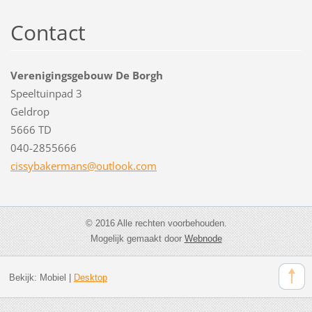
Contact
Verenigingsgebouw De Borgh
Speeltuinpad 3
Geldrop
5666 TD
040-2855666
cissybak
ermans@o
utlook.c
om
© 2016 Alle rechten voorbehouden.
Mogelijk gemaakt door
Webnode
Bekijk:
Mobiel
|
Desktop