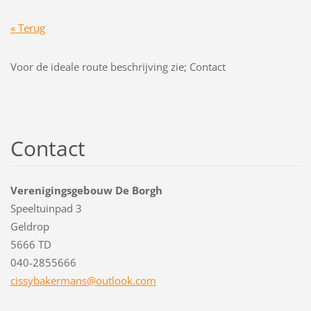
« Terug
Voor de ideale route beschrijving zie; Contact
Contact
Verenigingsgebouw De Borgh
Speeltuinpad 3
Geldrop
5666 TD
040-2855666
cissybak
ermans@o
utlook.c
om