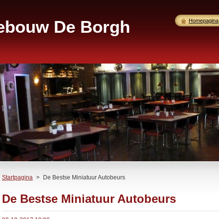
gebouw De Borgh
Homepagina
Startpagina
>
De Bestse Miniatuur Autobeurs
De Bestse Miniatuur Autobeurs