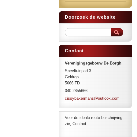
Doorzoek de website
Contact
Verenigingsgebouw De Borgh
Speeltuinpad 3
Geldrop
5666 TD
040-2855666
cissybak
ermans@o
utlook.c
om
Voor de ideale route beschrijving
zie; Contact