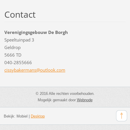
Contact
Verenigingsgebouw De Borgh
Speeltuinpad 3
Geldrop
5666 TD
040-2855666
cissybak
ermans@o
utlook.c
om
© 2016 Alle rechten voorbehouden.
Mogelijk gemaakt door
Webnode
Bekijk:
Mobiel
|
Desktop